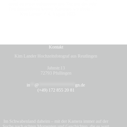
damit du etwas entspannter den Tag und das tolle
Fest fotografieren kannst. Kommen wir direkt…
Kim Lander
4. August 2023
Kontakt
Kim Lander Hochzeitsfotograf aus Reutlingen
Jahnstr.13
72793 Pfullingen
in
**
@
****************
gn.de
(+49) 172 855 20 81
Im Schwabenland daheim – mit der Kamera immer auf der
Suche nach echten Momenten und Geschichten, die es wert