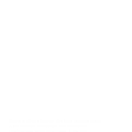
Janina & Patrick feierten ihre freie Trauung in der
Alten Färberei Reutlingen. Ein besonderer
Hochzeitstag voller Emotionen, Liebe und